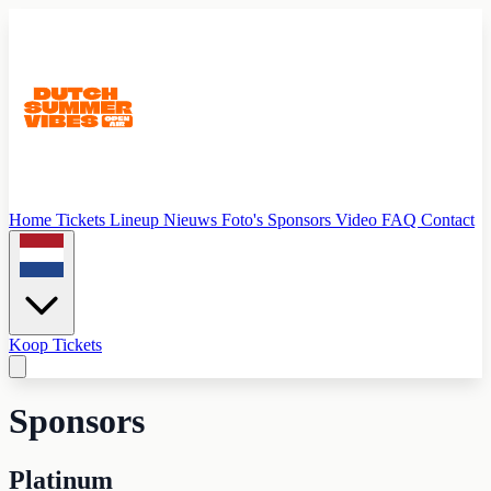
Home
Tickets
Lineup
Nieuws
Foto's
Sponsors
Video
FAQ
Contact
Koop Tickets
Sponsors
Platinum